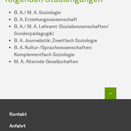
B. A./ M. A.
So­zio­lo­gie
B. A. Erziehungswissenschaft
B. A./ M. A. Lehramt (
So­zi­al­wis­sen­schaft­en
/
Sonderpädagogik)
B. A. Journalistik: Zweitfach
So­zio­lo­gie
B. A. Kultur-/Sprachwissenschaften:
Komplementfach
So­zio­lo­gie
M. A. Alternde Gesellschaften
Zum Seit
Kontakt
Anfahrt