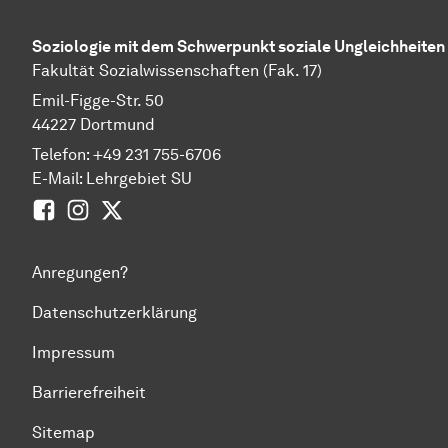
So­zio­lo­gie
mit dem
Schwer­punkt
soziale Ungleichheiten
Fakultät
So­zi­al­wis­sen­schaft­en
(Fak. 17)
Emil-Figge-Str. 50
44227
Dort­mund
Telefon: +49 231 755-6706
E-Mail:
Lehrgebiet SU
Facebook
Instagram
Twitter
Anregungen?
Datenschutzerklärung
Impressum
Barrierefreiheit
Sitemap