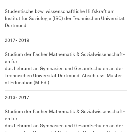
Studentische bzw. wissenschaftliche Hilfskraft am
Institut für
So­zio­lo­gie
(ISO) der Technischen
Uni­ver­si­tät­
Dort­mund
2017- 2019
Studium der Fächer Mathematik &
So­zi­al­wis­sen­schaft­
en
für
das Lehramt an Gymnasien und Gesamtschulen an der
Technischen
Uni­ver­si­tät­
Dort­mund
. Abschluss: Master
of Education (M.Ed.)
2013- 2017
Studium der Fächer Mathematik &
So­zi­al­wis­sen­schaft­
en
für
das Lehramt an Gymnasien und Gesamtschulen an der