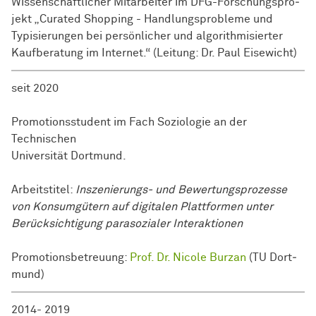
Wissenschaftlicher Mitarbeiter im DFG-Forschungs­pro­
jekt „Curated Shopping - Handlungsprobleme und
Typisierungen bei persönlicher und algorithmisierter
Kaufberatung im Internet.“ (Leitung: Dr. Paul Eisewicht)
seit 2020
Promotionsstudent im Fach
So­zio­lo­gie
an der
Technischen
Uni­ver­si­tät­
Dort­mund
.
Arbeitstitel:
Inszenierungs- und Bewertungsprozesse
von Konsumgütern auf digitalen Plattformen unter
Berücksichtigung parasozialer Interaktionen
Promotionsbetreuung:
Prof. Dr. Nicole Burzan
(TU
Dort­
mund
)
2014- 2019