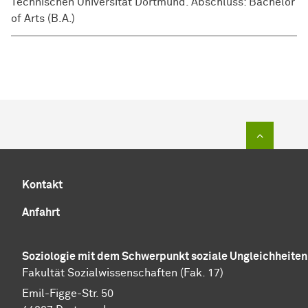
Technischen
Uni­ver­si­tät­
Dort­mund
. Abschluss: Bachelor
of Arts (B.A.)
Zum Sei
Kontakt
Anfahrt
So­zio­lo­gie
mit dem
Schwer­punkt
soziale Ungleichheiten
Fakultät
So­zi­al­wis­sen­schaft­en
(Fak. 17)
Emil-Figge-Str. 50